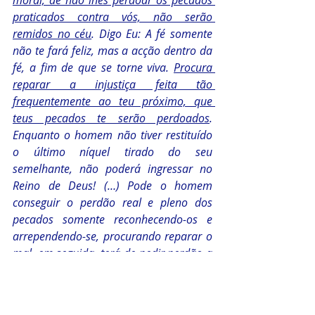
moral, de não lhes perdoar os pecados 
praticados contra vós, não serão 
remidos no céu
. Digo Eu: A fé somente 
não te fará feliz, mas a acção dentro da 
fé, a fim de que se torne viva. 
Procura 
reparar a injustiça feita tão 
frequentemente ao teu próximo, que 
teus pecados te serão perdoados
. 
Enquanto o homem não tiver restituído 
o último níquel tirado do seu 
semelhante, não poderá ingressar no 
Reino de Deus! (…) Pode o homem 
conseguir o perdão real e pleno dos 
pecados somente reconhecendo-os e 
arrependendo-se, procurando reparar o 
mal, em seguida, terá de pedir perdão a 
Deus, com o firme propósito de se 
emendar. 
Se todos assim fizerem, 
afirmo-vos desde agora: os vossos 