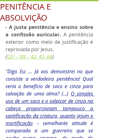
PENITÊNCIA E
ABSOLVIÇÃO
- A justa penitência e ensino sobre 
a confissão auricular. 
A penitência 
exterior como meio de justificação é 
reprovada por Jesus. 
(
GEJ – VIII – 42, 43, 66
) 
“
Digo Eu: … Já vos demonstrei no que 
consiste a verdadeira penitência! Qual 
seria o benefício de saco e cinza para 
salvação de uma alma? (…) 
O simples 
uso de um saco e o salpicar de cinza na 
cabeça proporcionam tampouco a 
santificação da criatura, quanto jejum e 
mortificação
 – semelhante atitude é 
comparada a um guerreiro que se 