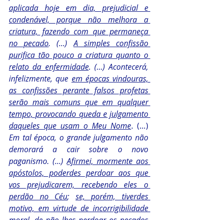
aplicada hoje em dia, prejudicial e 
condenável, porque não melhora a 
criatura, fazendo com que permaneça 
no pecado
. (…) 
A simples confissão 
purifica tão pouco a criatura quanto o 
relato da enfermidade
. (…) Acontecerá, 
infelizmente, que 
em épocas vindouras, 
as confissões perante falsos profetas 
serão mais comuns que em qualquer 
tempo, provocando queda e julgamento 
daqueles que usam o Meu Nome
. (…) 
Em tal época, o grande julgamento não 
demorará a cair sobre o novo 
paganismo. (…) 
Afirmei, mormente aos 
apóstolos, poderdes perdoar aos que 
vos prejudicarem, recebendo eles o 
perdão no Céu
; 
se, porém, tiverdes 
motivo, em virtude de incorrigibilidade 