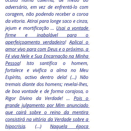
oculta numa caverna, de medo do 
adversário, em vez de enfrentá-lo com 
coragem, não podendo receber a coroa 
da vitoria. Atirai para longe saco e cinza, 
jejum e mortificação … 
Usai a vontade 
firme e inabalável para o 
aperfeiçoamento verdadeiro
! 
Aplicai o 
amor vivo para com Deus e o próximo, a 
Fé viva Nele e Sua Encarnação na Minha 
Pessoa
! Isto santifica o homem, 
fortalece e vivifica a alma no Meu 
Espírito, activo dentro dela! (…) Não 
tremais diante dos homens; revelai-lhes, 
de boa vontade e de forma corajosa, o 
Rigor Divino da Verdade! … 
Pois o 
grande julgamento por Mim anunciado 
que cairá sobre o reino da mentira 
consistirá na vitória da Verdade sobre a 
hipocrisia
. (…) 
Naquela época 