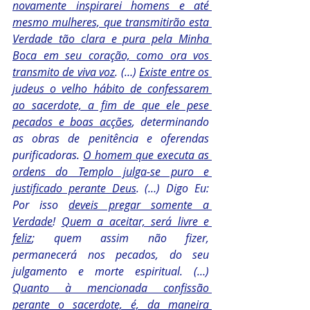
novamente inspirarei homens e até 
mesmo mulheres, que transmitirão esta 
Verdade tão clara e pura pela Minha 
Boca em seu coração, como ora vos 
transmito de viva voz
. (…) 
Existe entre os 
judeus o velho hábito de confessarem 
ao sacerdote, a fim de que ele pese 
pecados e boas acções
, determinando 
as obras de penitência e oferendas 
purificadoras. 
O homem que executa as 
ordens do Templo julga-se puro e 
justificado perante Deus
. (…) Digo Eu: 
Por isso 
deveis pregar somente a 
Verdade
! 
Quem a aceitar, será livre e 
feliz
; quem assim não fizer, 
permanecerá nos pecados, do seu 
julgamento e morte espiritual. (…) 
Quanto à mencionada confissão 
perante o sacerdote, é, da maneira 