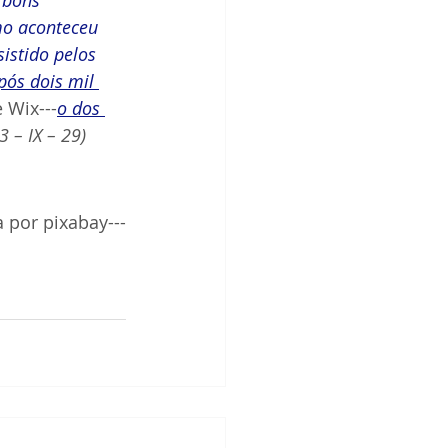
mo aconteceu 
istido pelos 
pós dois mil 
 Wix---
o dos 
 – IX – 29) 
 por pixabay
---