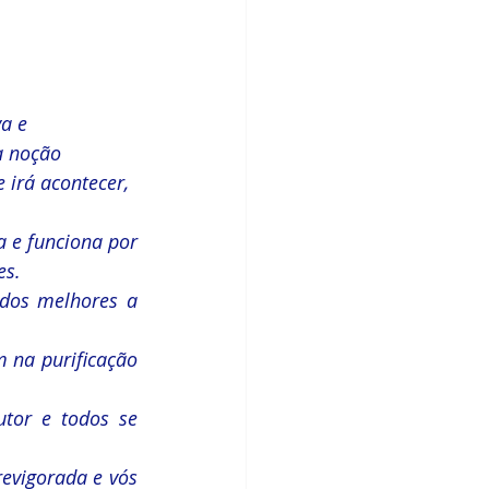
a e 
a noção 
 irá acontecer, 
 e funciona por 
es.
os melhores a 
 na purificação 
tor e todos se 
evigorada e vós 