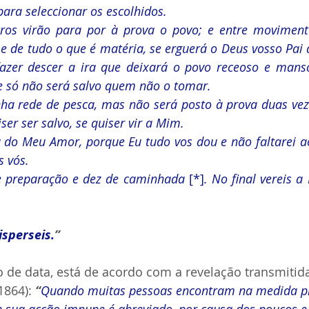
para seleccionar os escolhidos.
tros virão para por à prova o povo; e entre movimen
 e de tudo o que é matéria, se erguerá o Deus vosso Pai q
fazer descer a ira que deixará o povo receoso e manso.
 só não será salvo quem não o tomar.
ha rede de pesca, mas não será posto à prova duas vez
ser ser salvo, se quiser vir a Mim.
 do Meu Amor, porque Eu tudo vos dou e não faltarei ao
s vós.
e preparação e dez de caminhada 
[*]
. No final vereis a 
isperseis.
”
 de data, está de acordo com a revelação transmitida
1864): 
“
Quando muitas pessoas encontram na medida pl
 sua acção impune é abreviado, por causa dos poucos e