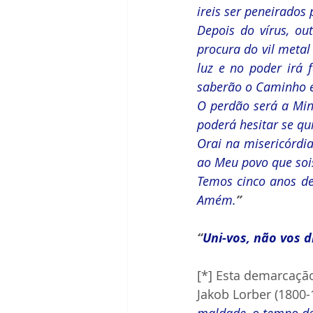
ireis ser peneirados 
Depois do vírus, ou
procura do vil metal
luz e no poder irá 
saberão o Caminho e
O perdão será a Min
poderá hesitar se qui
Orai na misericórdia
ao Meu povo que soi
Temos cinco anos d
Amém.
”
“
Uni-vos, não vos d
[*] Esta demarcação
Jakob Lorber (1800-
maldade, o tempo de