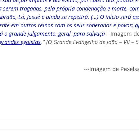
 a serem tragadas, pela própria condenação e morte, co
aão, Ló, Josué e ainda se repetirá. (…) O início será ass
ente em outros reinos com os seus soberanos e povos; 
a
á o grande julgamento, geral, para salvaçã
---Imagem de
grandes egoístas
.
”
 (O Grande Evangelho de João – VII – 53
---
Imagem de Pexelsa