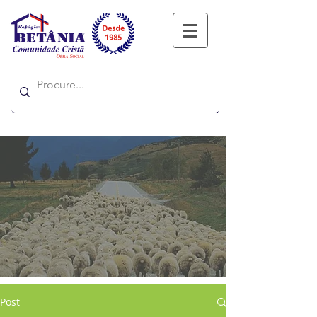
Refugio
Refugio
Post