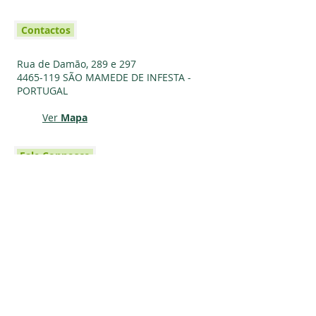
Contactos
Rua de Damão, 289 e 297
4465-119
SÃO MAMEDE DE INFESTA -
PORTUGAL
Ver
Mapa
Fale Connosco
email:
refugiobetania@gmail.com