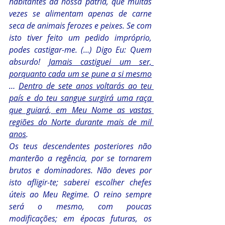
habitantes da nossa pátria, que muitas 
vezes se alimentam apenas de carne 
seca de animais ferozes e peixes. Se com 
isto tiver feito um pedido impróprio, 
podes castigar-me. (…) Digo Eu: Quem 
absurdo! 
Jamais castiguei um ser, 
porquanto cada um se pune a si mesmo
… 
Dentro de sete anos voltarás ao teu 
país e do teu sangue surgirá uma raça 
que guiará, em Meu Nome as vastas 
regiões do Norte durante mais de mil 
anos
. 
Os teus descendentes posteriores não 
manterão a regência, por se tornarem 
brutos e dominadores. Não deves por 
isto afligir-te; saberei escolher chefes 
úteis ao Meu Regime. O reino sempre 
será o mesmo, com poucas 
modificações; em épocas futuras, os 