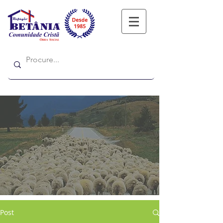
Refugio
Refugio
Post