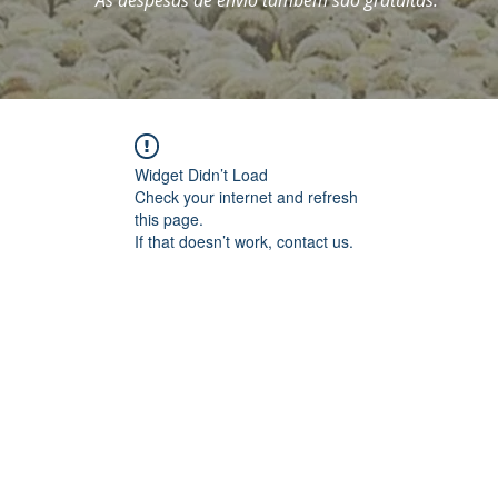
As despesas de envio também são gratuitas.
Widget Didn’t Load
Check your internet and refresh
this page.
If that doesn’t work, contact us.