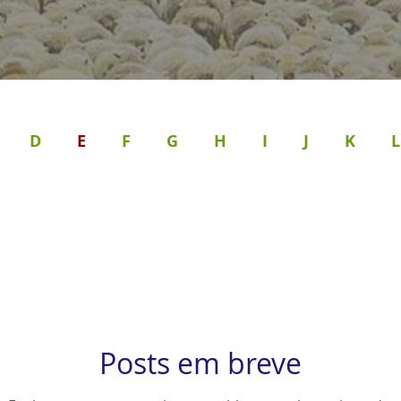
D
E
F
G
H
I
J
K
L
U
V
X
Y
Z
A VOZ DE BETÂNI
icos
Posts em breve