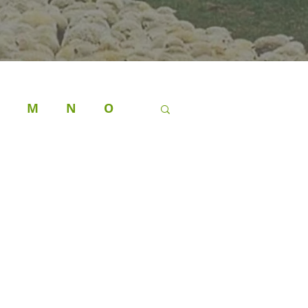
M
N
O
A
ALERTAS DE DEUS