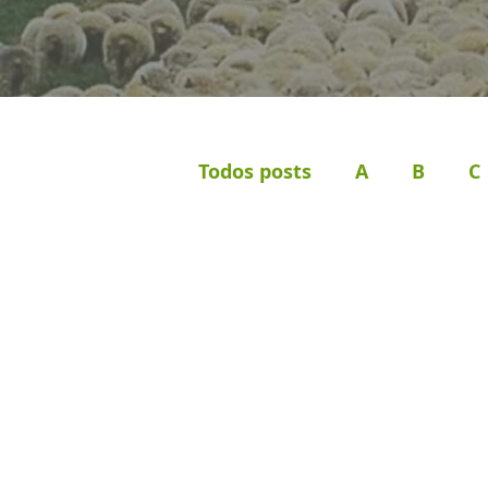
Todos posts
A
B
C
P
Q
R
S
T
Orações
Estudos Bíbl