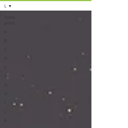
L
Todos
posts
A
B
C
D
E
F
G
H
I
J
K