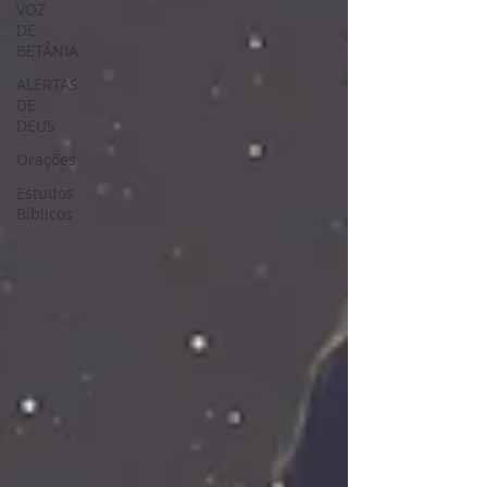
VOZ
DE
BETÂNIA
ALERTAS
DE
DEUS
Orações
Estudos
Bíblicos