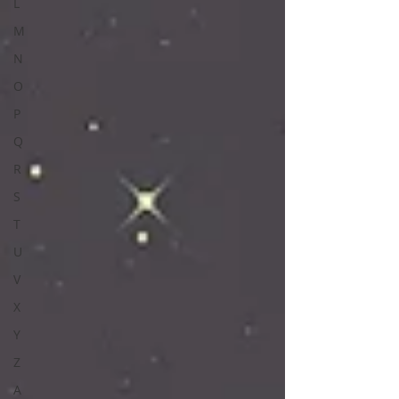
L
M
N
O
P
Q
R
S
T
U
V
X
Y
Z
A