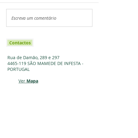
Escreva um comentário
Contactos
Rua de Damão, 289 e 297
4465-119
SÃO MAMEDE DE INFESTA -
PORTUGAL
Ver
Mapa
Fale Connosco
email:
refugiobetania@gmail.com