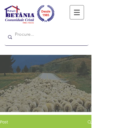
Refugio
Refugio
Post