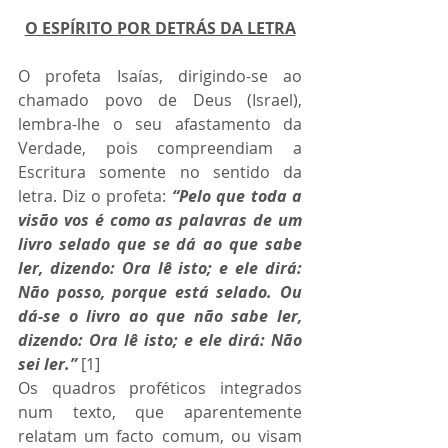
O ESPÍRITO POR DETRÁS DA LETRA
O profeta Isaías, dirigindo-se ao 
chamado povo de Deus (Israel), 
lembra-lhe o seu afastamento da 
Verdade, pois compreendiam a 
Escritura somente no sentido da 
letra. Diz o profeta: 
“Pelo que toda a 
visão vos é como as palavras de um 
livro selado que se dá ao que sabe 
ler, dizendo: Ora lê isto; e ele dirá: 
Não posso, porque está selado. Ou 
dá-se o livro ao que não sabe ler, 
dizendo: Ora lê isto; e ele dirá: Não 
sei ler.”
 [1] 
Os quadros proféticos integrados 
num texto, que aparentemente 
relatam um facto comum, ou visam 