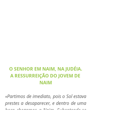
O SENHOR EM NAIM, NA JUDÉIA.
A RESSURREIÇÃO DO JOVEM DE 
NAIM
«Partimos de imediato, pois o Sol estava 
prestes a desaparecer, e dentro de uma 
hora chegamos a Naim. Subentende-se 
que os gregos convertidos nos 
acompanham, de sorte a formarmos 