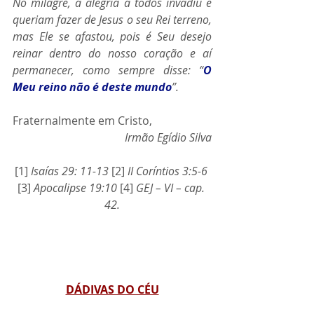
No milagre, a alegria a todos invadiu e 
queriam fazer de Jesus o seu Rei terreno, 
mas Ele se afastou, pois é Seu desejo 
reinar dentro do nosso coração e aí 
permanecer, como sempre disse: “
O 
Meu reino não é deste mundo
”.
Fraternalmente em Cristo,
Irmão Egídio Silva
[1] 
Isaías 29: 11-13
 [2] 
II Coríntios 3:5-6 
[3] 
Apocalipse 19:10 
[4] 
GEJ – VI – cap. 
42.
DÁDIVAS DO CÉU