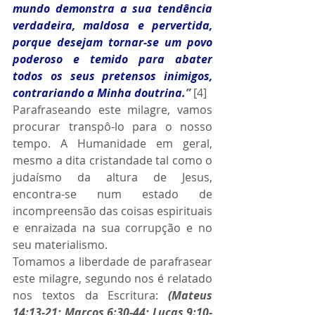
mundo demonstra a sua tendência 
verdadeira, maldosa e pervertida, 
porque desejam tornar-se um povo 
poderoso e temido para abater 
todos os seus pretensos inimigos, 
contrariando a Minha doutrina.
”
 [4]
Parafraseando este milagre, vamos 
procurar transpô-lo para o nosso 
tempo. A Humanidade em geral, 
mesmo a dita cristandade tal como o 
judaísmo da altura de Jesus, 
encontra-se num estado de 
incompreensão das coisas espirituais 
e enraizada na sua corrupção e no 
seu materialismo.
Tomamos a liberdade de parafrasear 
este milagre, segundo nos é relatado 
nos textos da Escritura: 
(Mateus 
14:13-21; Marcos 6:30-44; Lucas 9:10-