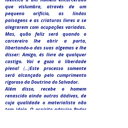
que vislumbra, através de um 
pequeno orifício, as lindas 
paisagens e as criaturas livres a se 
alegrarem com ocupações variadas. 
Mas, quão feliz será quando o 
carcereiro lhe abrir a porta, 
libertando-o das suas algemas e lhe 
disser: Amigo, és livre de qualquer 
castigo. Vai e goza a liberdade 
plena! 
(…)
Este processo somente 
será alcançado pelo cumprimento 
rigoroso da Doutrina do Salvador.
Além disso, recebe o homem 
renascido ainda outras dádivas, de 
cuja qualidade o materialista não 
tem ideia. O espírito adquire Poder 
Divino, sendo a sua vontade 
realizada, porquanto não existe no 