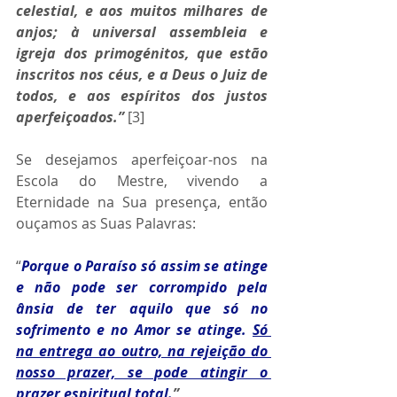
celestial, e aos muitos milhares de 
anjos; à universal assembleia e 
igreja dos primogénitos, que estão 
inscritos nos céus, e a Deus o Juiz de 
todos, e aos espíritos dos justos 
aperfeiçoados.”
 [3]
Se desejamos aperfeiçoar-nos na 
Escola do Mestre, vivendo a 
Eternidade na Sua presença, então 
ouçamos as Suas Palavras:
“
Porque o Paraíso só assim se atinge 
e não pode ser corrompido pela 
ânsia de ter aquilo que só no 
sofrimento e no Amor se atinge. 
Só 
na entrega ao outro, na rejeição do 
nosso prazer, se pode atingir o 
prazer espiritual total
.
” 