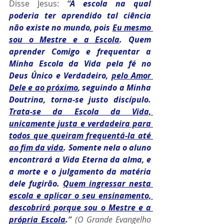
Disse Jesus: 
“
A escola na qual 
poderia ter aprendido tal ciência 
não existe no mundo, pois 
Eu mesmo 
sou o Mestre e a Escola
. Quem 
aprender Comigo e frequentar a 
Minha Escola da Vida pela fé no 
Deus Único e Verdadeiro, 
pelo Amor 
Dele e ao próximo
, seguindo a Minha 
Doutrina, torna-se justo discípulo. 
Trata-se da Escola da Vida, 
unicamente justa e verdadeira para 
todos que queiram frequentá-la até 
ao fim da vida
. Somente nela o aluno 
encontrará a Vida Eterna da alma, e 
a morte e o julgamento da matéria 
dele fugirão. 
Quem ingressar nesta 
escola e aplicar o seu ensinamento, 
descobrirá porque sou o Mestre e a 
própria Escola
.
” 
(O Grande Evangelho 