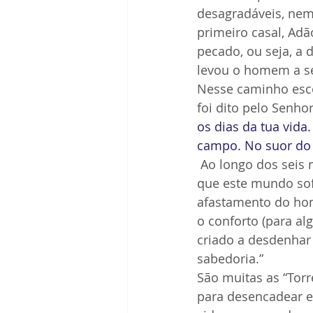
desagradáveis, nem 
primeiro casal, Adã
pecado, ou seja, a 
levou o homem a se 
Nesse caminho esco
foi dito pelo Senhor
os dias da tua vida
campo. No suor do t
 Ao longo dos seis milénios de história da Humanidade, após a criação de Adão, em 
que este mundo sof
afastamento do hom
o conforto (para al
criado a desdenhar 
sabedoria.”
São muitas as “Tor
para desencadear e