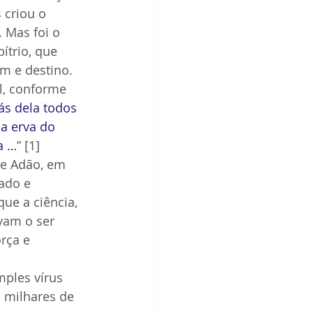
 criou o 
 Mas foi o 
ítrio, que 
em e destino.
, conforme 
ás dela todos 
a erva do 
a …
” [1]
ado e 
e a ciência, 
vam o ser 
rça e 
ples vírus 
 milhares de 