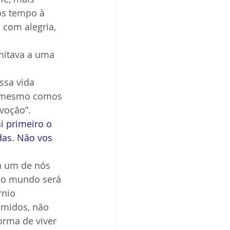
mos tempo à 
 com alegria, 
mitava a uma 
ssa vida 
, mesmo comos 
voção”. 
i primeiro o 
das. Não vos 
a um de nós 
 ao mundo será 
rnio 
imidos, não 
orma de viver 