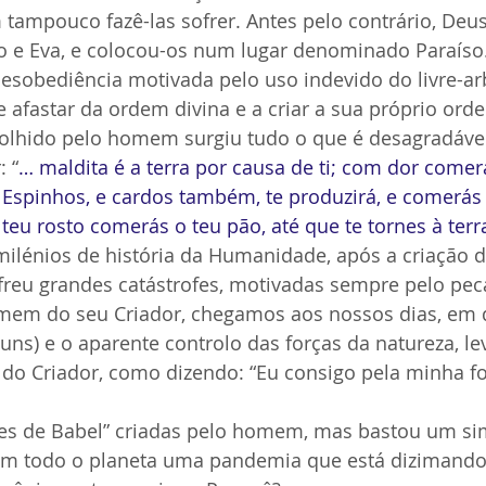
tampouco fazê-las sofrer. Antes pelo contrário, Deus
o e Eva, e colocou-os num lugar denominado Paraíso.
desobediência motivada pelo uso indevido do livre-arb
afastar da ordem divina e a criar a sua próprio ord
lhido pelo homem surgiu tudo o que é desagradável
: “
… maldita é a terra por causa de ti; com dor comer
. Espinhos, e cardos também, te produzirá, e comerás 
eu rosto comerás o teu pão, até que te tornes à terr
reu grandes catástrofes, motivadas sempre pelo pec
em do seu Criador, chegamos aos nossos dias, em qu
guns) e o aparente controlo das forças da natureza, le
do Criador, como dizendo: “Eu consigo pela minha fo
res de Babel” criadas pelo homem, mas bastou um sim
m todo o planeta uma pandemia que está dizimando