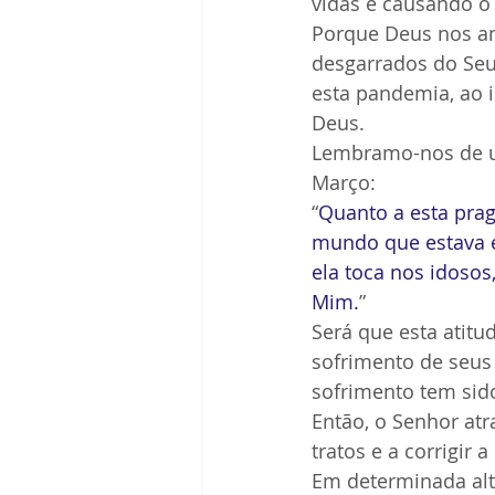
vidas e causando o 
Porque Deus nos a
desgarrados do Seu
esta pandemia, ao i
Deus.
Lembramo-nos de um
Março:
“
Quanto a esta prag
mundo que estava e
ela toca nos idosos
Mim.
”
Será que esta atit
sofrimento de seus
sofrimento tem sido
Então, o Senhor at
tratos e a corrigir
Em determinada alt