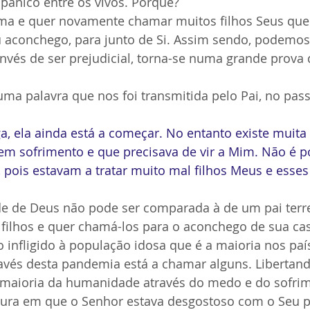
pânico entre os vivos. Porquê?
ma e quer novamente chamar muitos filhos Seus qu
 aconchego, para junto de Si. Assim sendo, podemos 
nvés de ser prejudicial, torna-se numa grande prova
a palavra que nos foi transmitida pelo Pai, no pas
a, ela ainda está a começar. No entanto existe muita
m sofrimento e que precisava de vir a Mim. Não é p
, pois estavam a tratar muito mal filhos Meus e esses 
ude de Deus não pode ser comparada à de um pai terre
 filhos e quer chamá-los para o aconchego de sua ca
 infligido à população idosa que é a maioria nos paí
ravés desta pandemia está a chamar alguns. Libertan
 a maioria da humanidade através do medo e do sofri
ura em que o Senhor estava desgostoso com o Seu po