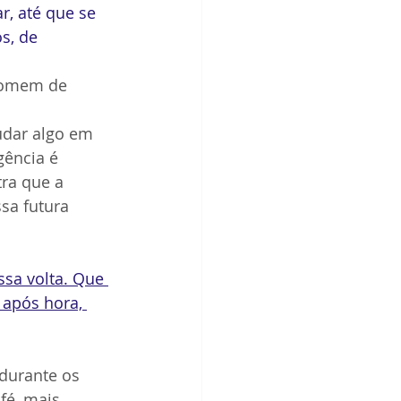
ar, até que se 
s, de 
homem de 
udar algo em 
gência é 
ra que a 
sa futura 
sa volta. Que 
 após hora, 
durante os 
fé, mais 