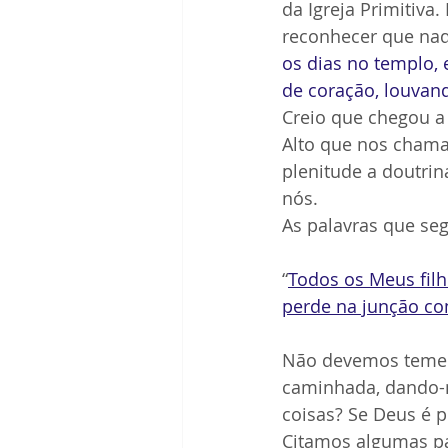
da Igreja Primitiva
reconhecer que naqu
os dias no templo, 
de coração, louvan
Creio que chegou a h
Alto que nos chama 
plenitude a doutrin
nós.
As palavras que se
“
Todos os Meus filh
perde na junção co
Não devemos temer 
caminhada, dando-n
coisas? Se Deus é p
Citamos algumas pa