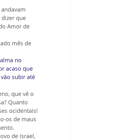
e andavam 
dizer que 
 do Amor de 
sado mês de 
 alma no 
or acaso que 
vão subir até 
no, que vê o 
sa? Quanto 
ses ocidentais!
do-os de maus 
mento.
vo de Israel, 