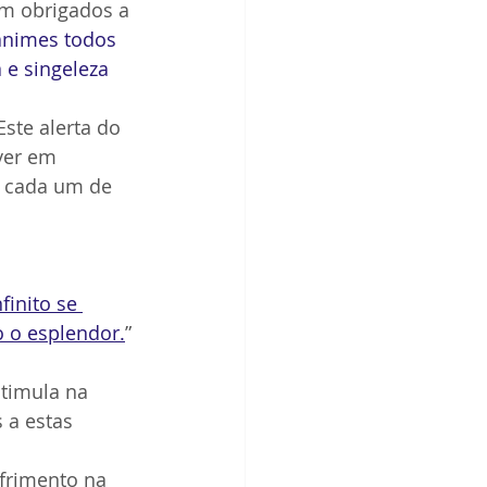
am obrigados a 
nimes todos 
 e singeleza 
ste alerta do 
ver em 
r cada um de 
inito se 
 o esplendor.
”
timula na 
 a estas 
frimento na 