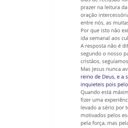
prazer na leitura d
oração intercessóri
entre nós, as muita
Por que isto não ex
ida semanal aos cu
A resposta não é di
segundo o nosso pa
cristãos, seguíamos
Mas Jesus nunca ava
reino de Deus, e a 
inquieteis pois pe
Quando está máxima
fizer uma experiênc
levado a sério por 
motivados pelos es
pela força, mas pel