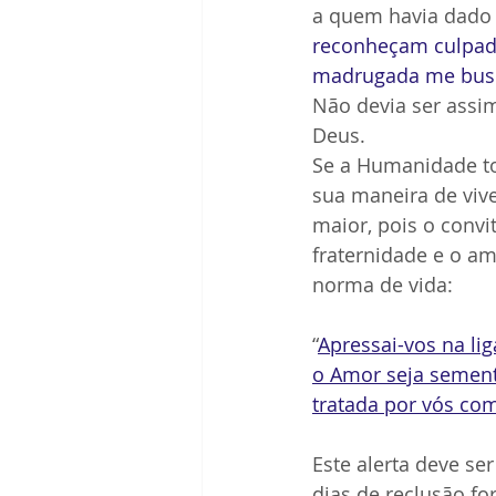
a quem havia dado t
reconheçam culpado
madrugada me bus
Não devia ser assi
Deus.
Se a Humanidade to
sua maneira de vive
maior, pois o convi
fraternidade e o am
norma de vida:
“
Apressai-vos na li
o Amor seja semente
tratada por vós com
Este alerta deve se
dias de reclusão fo