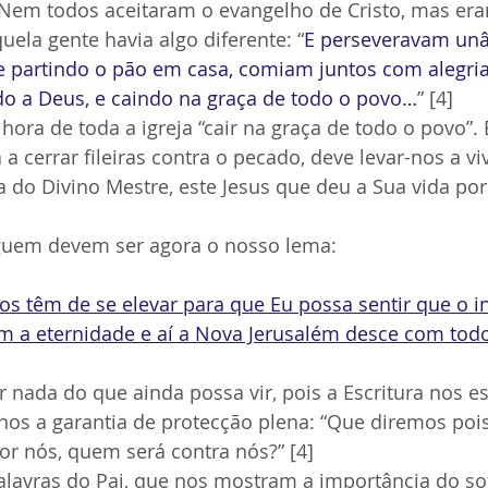
. Nem todos aceitaram o evangelho de Cristo, mas er
ela gente havia algo diferente: “
E perseveravam unâ
e partindo o pão em casa, comiam juntos com alegria
do a Deus, e caindo na graça de todo o povo…
” [4]
ora de toda a igreja “cair na graça de todo o povo”. E
a cerrar fileiras contra o pecado, deve levar-nos a vi
a do Divino Mestre, este Jesus que deu a Sua vida po
guem devem ser agora o nosso lema:
os têm de se elevar para que Eu possa sentir que o inf
m a eternidade e aí a Nova Jerusalém desce com todo
nada do que ainda possa vir, pois a Escritura nos es
os a garantia de protecção plena: “Que diremos pois
or nós, quem será contra nós?” [4]
lavras do Pai, que nos mostram a importância do so