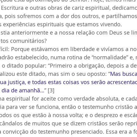
a Escritura e outras obras de cariz espiritual, dedica
a, pois sofremos com a dor dos outros, e partilhamos
s experiências espirituais que estamos vivendo.
istia anteriormente e a nossa relação com Deus se li
ltos comunitários?
fícil: Porque estávamos em liberdade e vivíamos a no
drão estabelecido, numa rotina de “normalidade” e
 o ditado popular: “Primeiro a obrigação, depois a de
lizou este ditado, mas sim o seu oposto: “
Mas busca
sua justiça, e todas estas coisas vos serão acrescenta
lo dia de amanhã…
” [3]
 espiritual for aceite como verdade absoluta, e cad
ia para ver se funciona, então o testemunho cristão
todos os que estão à nossa volta; e o desprezo e escá
cândalos de muitos que se dizem cristãos serão repr
a convicção do testemunho presenciado. Essa era a f