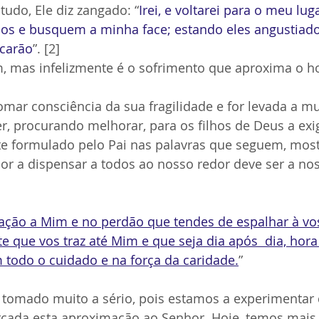
udo, Ele diz zangado: “
Irei, e voltarei para o meu lug
s e busquem a minha face; estando eles angustiado
carão
”. [2]
m, mas infelizmente é o sofrimento que aproxima o 
mar consciência da sua fragilidade e for levada a m
r, procurando melhorar, para os filhos de Deus a exi
te formulado pelo Pai nas palavras que seguem, most
or a dispensar a todos ao nosso redor deve ser a nos
gação a Mim e no perdão que tendes de espalhar à vos
 que vos traz até Mim e que seja dia após  dia, hora
 todo o cuidado e na força da caridade.
”
r tomado muito a sério, pois estamos a experimentar 
rçada esta aproximação ao Senhor. Hoje, temos mais 