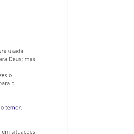
ura usada 
ara Deus; mas 
zes o 
para o 
no temor, 
s em situações 