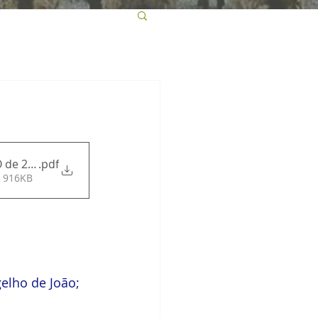
 de 2020
.pdf
• 916KB
elho de João;