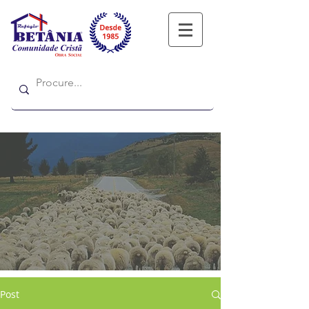
Refugio
Refugio
Post