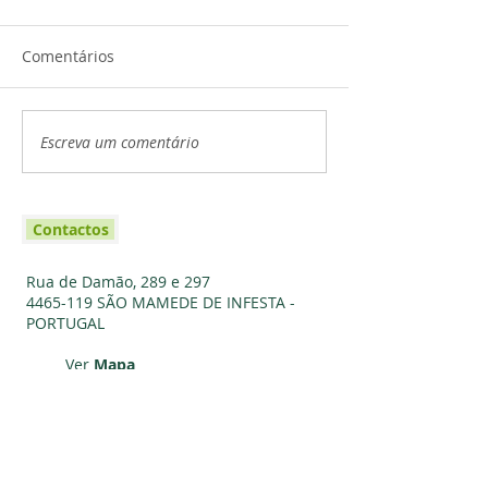
Comentários
Escreva um comentário
Contactos
Rua de Damão, 289 e 297
4465-119
SÃO MAMEDE DE INFESTA -
PORTUGAL
Ver
Mapa
Fale Connosco
email:
refugiobetania@gmail.com