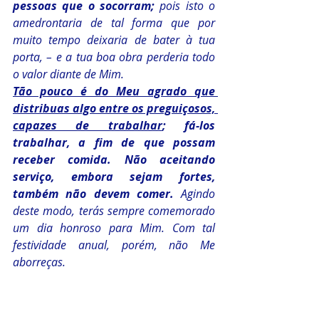
pessoas que o socorram;
 pois isto o 
amedrontaria de tal forma que por 
muito tempo deixaria de bater à tua 
porta, – e a tua boa obra perderia todo 
o valor diante de Mim.
Tão pouco é do Meu agrado que 
distribuas algo entre os preguiçosos, 
capazes de trabalhar
; fá-los 
trabalhar, a fim de que possam 
receber comida. Não aceitando 
serviço, embora sejam fortes, 
também não devem comer.
 Agindo 
deste modo, terás sempre comemorado 
um dia honroso para Mim. Com tal 
festividade anual, porém, não Me 
aborreças.
Em que sentido a época de um ano 
seria melhor que a de um dia 
qualquer?
 Quem, por exemplo, honra o 